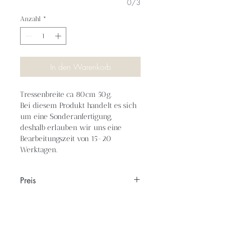
0/3
Anzahl
*
In den Warenkorb
Tressenbreite ca 80cm 50g.
Bei diesem Produkt handelt es sich 
um eine Sonderanfertigung, 
deshalb erlauben wir uns eine 
Bearbeitungszeit von 15-20 
Werktagen.
Preis
Preis zzgl. Versandkosten, keine 
Ausweisung der Mehrwertsteuer gemäß 
§ 19 UStG